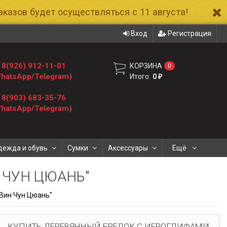
казов будет осуществляться с 11 августа!
Вход
Регистрация
8(926) 912-11-01
КОРЗИНА
0
hatsApp/Telegram)
Итого:
0
₽
8(903) 683-35-76
hatsApp/Telegram)
дежда и обувь
Сумки
Аксессуары
Ещё
 ЧУН ЦЮАНЬ"
Вин Чун Цюань"
КУПИТЬ ДЕРЕВЯННЫЙ БРЕЛОК С ИЕРОГЛИФАМИ