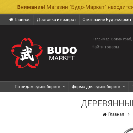
Внимание!
Магазин "Будо-Маркет" находится
Главная
Доставка и возврат
О магазине Будо-маркет
Например:
Бокен граб
По видам единоборств
Форма для единоборств
ДЕРЕВЯННЫЙ
Главная