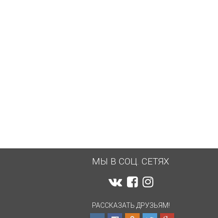
2 600
... 3 000
450
₽
₽
₽
МЫ В СОЦ. СЕТЯХ
РАССКАЗАТЬ ДРУЗЬЯМ!