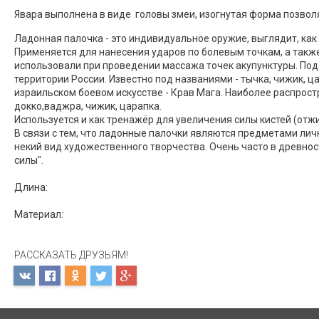
Явара выполнена в виде головы змеи, изогнутая форма позволя
Ладонная палочка - это индивидуальное оружие, выглядит, как
Применяется для нанесения ударов по болевым точкам, а такж
использовали при проведении массажа точек акупунктуры. Под
территории России. Известно под названиями - тычка, чижик, ц
израильском боевом искусстве - Крав Мага. Наиболее распростр
докко,ваджра, чижик, царапка.
Используется и как тренажёр для увеличения силы кистей (отжи
В связи с тем, что ладонные палочки являются предметами лич
некий вид художественного творчества. Очень часто в древно
силы".
Длина:
Материал:
РАССКАЗАТЬ ДРУЗЬЯМ!