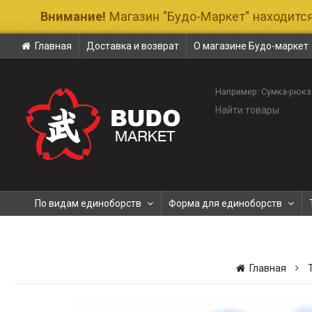
Внимание!
Магазин "Будо-Маркет" находится
Главная
Доставка и возврат
О магазине Будо-маркет
Например:
Сумка-рюкз
По видам единоборств
Форма для единоборств
Главная