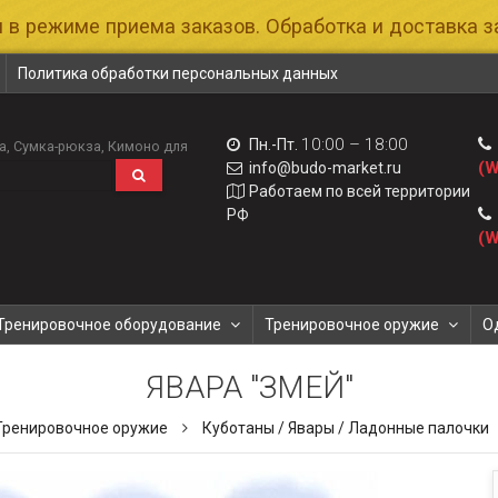
 в режиме приема заказов. Обработка и доставка за
Политика обработки персональных данных
10:00 – 18:00
Пн.-Пт.
а
Сумка-рюкза
Кимоно для
(W
info@budo-market.ru
Работаем по всей территории
РФ
(W
Тренировочное оборудование
Тренировочное оружие
О
ЯВАРА "ЗМЕЙ"
Тренировочное оружие
Куботаны / Явары / Ладонные палочки