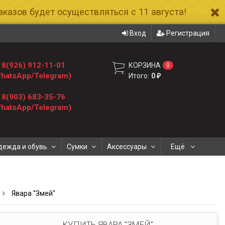
казов будет осуществляться с 11 августа!
Вход
Регистрация
8(926) 912-11-01
КОРЗИНА
0
hatsApp/Telegram)
Итого:
0
₽
8(903) 683-35-76
hatsApp/Telegram)
дежда и обувь
Сумки
Аксессуары
Ещё
Явара "Змей"
КУПИТЬ ЯВАРА "ЗМЕЙ"