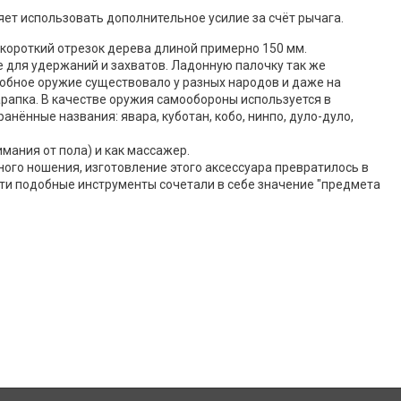
ет использовать дополнительное усилие за счёт рычага.
 короткий отрезок дерева длиной примерно 150 мм.
е для удержаний и захватов. Ладонную палочку так же
обное оружие существовало у разных народов и даже на
арапка. В качестве оружия самообороны используется в
анённые названия: явара, куботан, кобо, нинпо, дуло-дуло,
мания от пола) и как массажер.
ного ношения, изготовление этого аксессуара превратилось в
сти подобные инструменты сочетали в себе значение "предмета