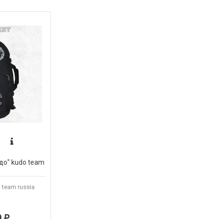
до" kudo team
team russia
0
₽