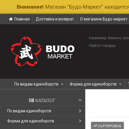
Внимание!
Магазин "Будо-Маркет" находится
Главная
Доставка и возврат
О магазине Будо-маркет
Например:
Кимоно
Шл
По видам единоборств
Форма для единоборств
КАТАЛОГ
По видам единоборств
Форма для единоборств
СОРТИРОВКА