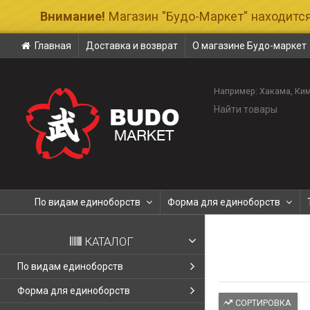
Внимание!
Магазин "Будо-Маркет" находится
Главная
Доставка и возврат
О магазине Будо-маркет
Например:
Хакама
Ки
По видам единоборств
Форма для единоборств
КАТАЛОГ
По видам единоборств
Форма для единоборств
СОРТИРОВКА