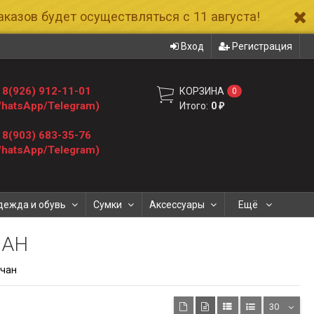
казов будет осуществляться с 11 августа!
Вход
Регистрация
8(926) 912-11-01
КОРЗИНА
0
hatsApp/Telegram)
Итого:
0
₽
8(903) 683-35-76
hatsApp/Telegram)
дежда и обувь
Сумки
Аксессуары
Ещё
ЧАН
очан
30