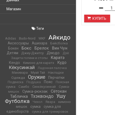
данных
Магазин
КУПИТЬ
Теги
Айкидо
WKF
Adidas
Budo-Nord
Аксессуары
Ашихара
Бейсболка
Бокс
Брелок
Вин Чун
Бокен
Детям
Дзюдо
Джиу-Джитсу
Дзё
Каратэ
Защита голени и стопы
Кудо
Кендо
Кимоно для каратэ
Кёкусинкай
Ладонная палочка
Макивара
Муай Тай
Накладки
Оружие
Одежда
Перчатки
Пояс
Подвеска
Подушка
Поясная
сумка
Самбо
Синкёкусинкай
Сумка-
Сётокан
Сумка-рюкзак
мешок
Ушу
Тхэквондо
Табличка
Футболка
кимоно
Чехол
Явара
мешок
сумка
сумка для
единоборств
сумка для тренировок