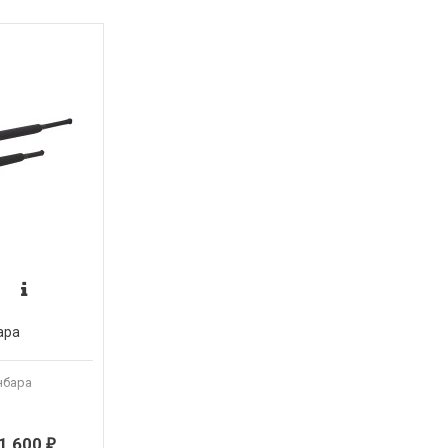
ара
нбара
1 600
₽