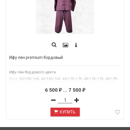
Ифу лён premium бордовый
Ифу лён бордового цвета.
Рост
:
42/155-160, 44/160-165, 46/170-175, 48/170-175, 48/175-
180, 50/170-175, 50/180-185, 52/170-175, 52/180-185, 54/170-
175, 54/180-185, 54/185-190
6 500
...
7 500
₽
₽
КУПИТЬ