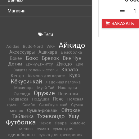
данных
Магазин
ЗАКАЗАТЬ
Теги
Айкидо
WKF
Adidas
Budo-Nord
Аксессуары
Ашихара
Бейсболка
Бокс
Брелок
Вин Чун
Бокен
Детям
Дзюдо
Джиу-Джитсу
Дзё
Каратэ
Защита голени и стопы
Кудо
Кендо
Кимоно для каратэ
Кёкусинкай
Ладонная палочка
Макивара
Муай Тай
Накладки
Оружие
Одежда
Перчатки
Пояс
Подвеска
Подушка
Поясная
сумка
Самбо
Синкёкусинкай
Сумка-
Сётокан
Сумка-рюкзак
мешок
Ушу
Тхэквондо
Табличка
Футболка
кимоно
Чехол
Явара
мешок
сумка
сумка для
единоборств
сумка для тренировок