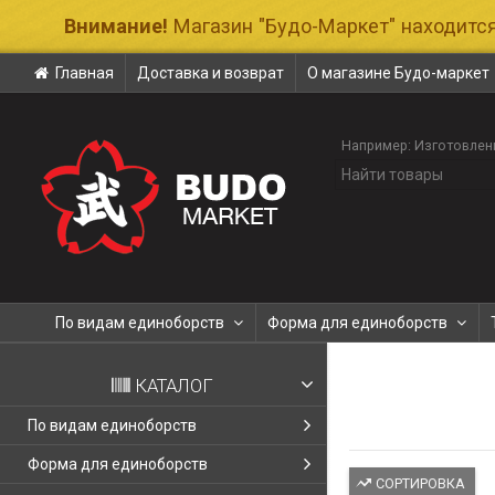
Внимание!
Магазин "Будо-Маркет" находится
Главная
Доставка и возврат
О магазине Будо-маркет
Например:
Изготовлен
По видам единоборств
Форма для единоборств
КАТАЛОГ
По видам единоборств
Форма для единоборств
СОРТИРОВКА