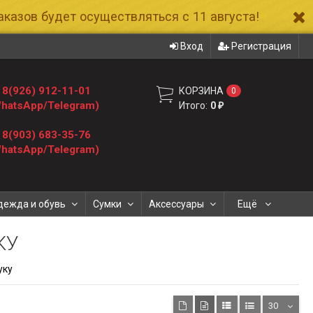
казов будет осуществляться с 11 августа!
Вход
Регистрация
8(926) 912-11-01
КОРЗИНА
0
hatsApp/Telegram)
Итого:
0
₽
8(903) 683-35-76
hatsApp/Telegram)
дежда и обувь
Сумки
Аксессуары
Ещё
КУ
уку
30