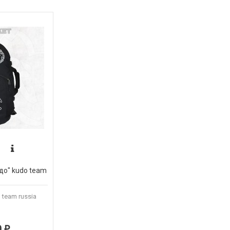
до" kudo team
team russia
0
₽