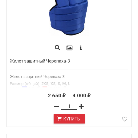
Жилет защитный Черепаха-3
Жилет защитный Черепаха-3
Размер (общий)
:
2XS, XS, S, M, L
синий
,
красный
Цвет
:
2 650
...
4 000
₽
₽
КУПИТЬ