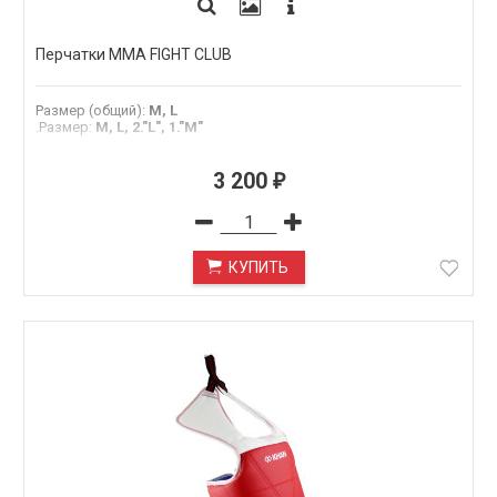
Перчатки MMA FIGHT CLUB
Размер (общий)
:
M, L
.Размер
:
M, L, 2."L", 1."M"
3 200
₽
КУПИТЬ