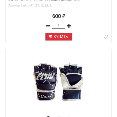
Размер (общий)
:
XS, S, M, L
600
₽
КУПИТЬ