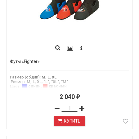
Футы «Fighter»
Размер (общий)
:
M, L, XL
.Размер
:
M, L, XL, "L", "XL", "М"
синий
,
красный
Цвет
:
2 040
₽
КУПИТЬ