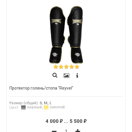
Протектор голень/стопа "Reyvel"
Размер (общий)
:
S, M, L
черный
,
золотой
Цвет
:
4 000
...
5 500
₽
₽