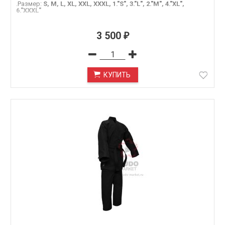
.Размер
:
S, M, L, XL, XXL, XXXL, 1."S", 3."L", 2."M", 4."XL",
6."XXXL"
3 500
₽
КУПИТЬ