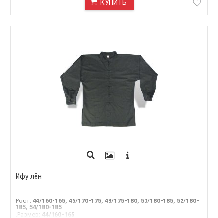
КУПИТЬ
Ифу лён
Рост
:
44/160-165, 46/170-175, 48/175-180, 50/180-185, 52/180-
185, 54/180-185
.Размер
:
44/160-165