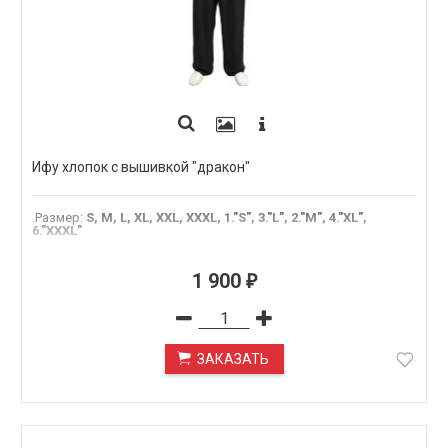
Ифу хлопок с вышивкой "дракон"
.Размер
:
S, M, L, XL, XXL, XXXL, 1."S", 3."L", 2."M", 4."XL",
6."XXXL"
1 900
₽
ЗАКАЗАТЬ
ПОД ЗАКАЗ