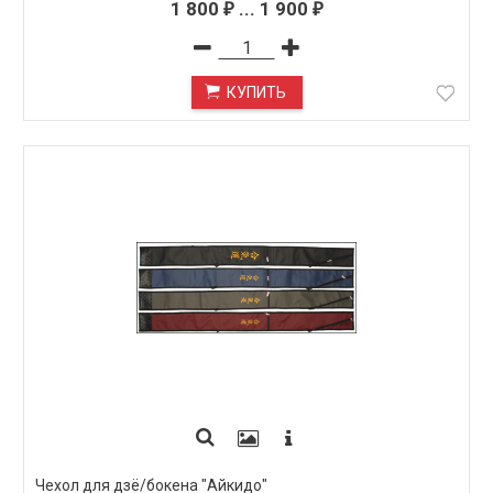
1 800
...
1 900
₽
₽
КУПИТЬ
Чехол для дзё/бокена "Айкидо"