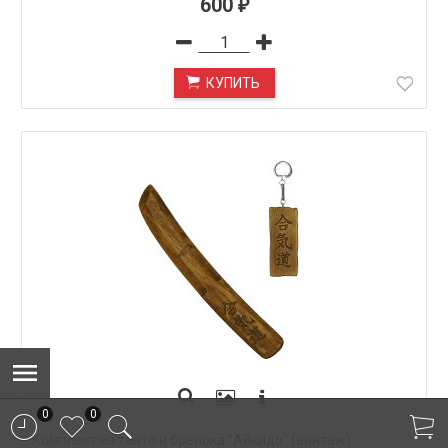
600
₽
КУПИТЬ
0
0
Комплект из танто и брелока "Айкидо" (винтаж)