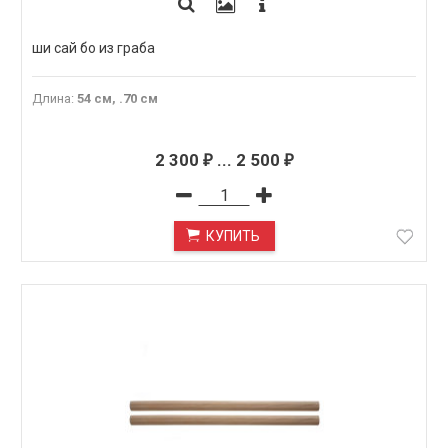
ши сай бо из граба
Длина
:
54 см, .70 см
2 300
...
2 500
₽
₽
КУПИТЬ