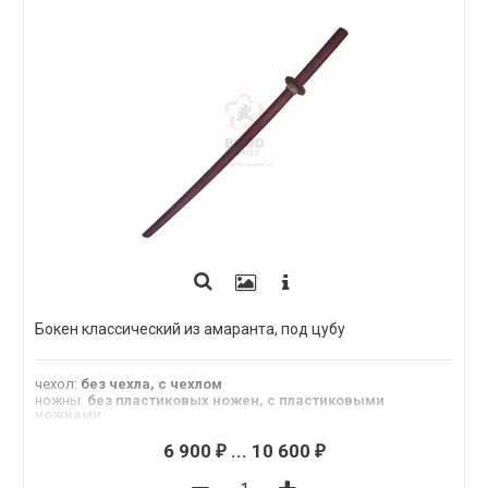
Бокен классический из амаранта, под цубу
чехол
:
без чехла, с чехлом
ножны
:
без пластиковых ножен, с пластиковыми
ножнами
цуба
:
без цубы, с пластиковой цубой, с цубой из амаранта
Длина
:
102 см
6 900
...
10 600
₽
₽
Материал
:
амарант