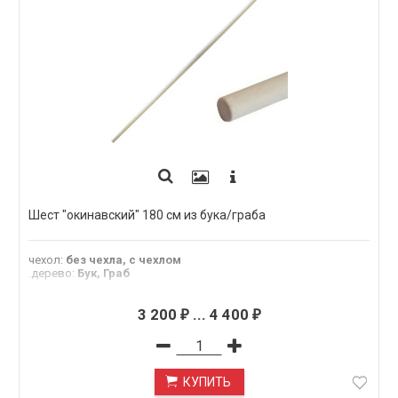
Шест "окинавский" 180 см из бука/граба
чехол
:
без чехла, с чехлом
.дерево
:
Бук, Граб
3 200
...
4 400
₽
₽
КУПИТЬ