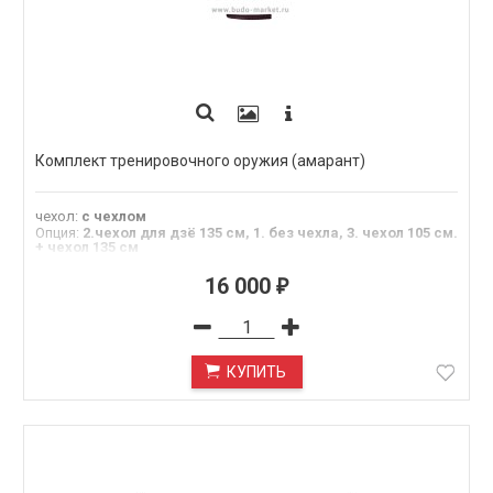
Комплект тренировочного оружия (амарант)
чехол
:
с чехлом
Опция
:
2.чехол для дзё 135 см, 1. без чехла, 3. чехол 105 см.
+ чехол 135 см
Материал
:
амарант
16 000
₽
КУПИТЬ