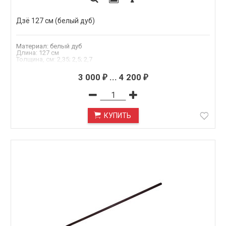
Дзё 127 см (белый дуб)
Материал: белый дуб
Длина: 127 см
Толщина, см: 2,35; 2,5; 2,7
Опция
:
без чехла, с чехлом
3 000
...
4 200
₽
₽
толщина
:
2,35, 2,5, 2,7
КУПИТЬ