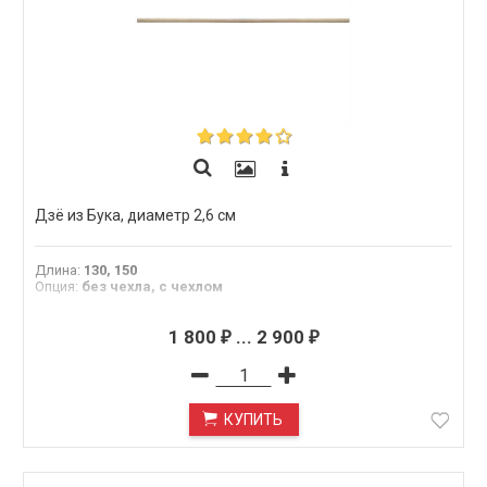
Дзё из Бука, диаметр 2,6 см
Длина
:
130, 150
Опция
:
без чехла, с чехлом
1 800
...
2 900
₽
₽
КУПИТЬ