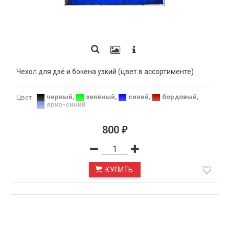
Чехол для дзё и бокена узкий (цвет в ассортименте)
черный
,
зелёный
,
синий
,
бордовый
,
Цвет
:
ярко-синий
800
₽
КУПИТЬ